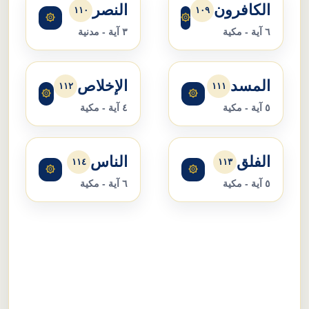
الكافرون
النصر
١١٠
١٠٩
۞
۞
٦ آية - مكية
٣ آية - مدنية
المسد
الإخلاص
١١٢
١١١
۞
۞
٥ آية - مكية
٤ آية - مكية
الفلق
الناس
١١٤
١١٣
۞
۞
٥ آية - مكية
٦ آية - مكية