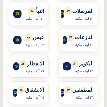
المرسلات
النبأ
٧٨
٧٧
۞
۞
٥٠ آية - مكية
٤٠ آية - مكية
النازعات
عبس
٨٠
٧٩
۞
۞
٤٦ آية - مكية
٤٢ آية - مكية
التكوير
الانفطار
٨٢
٨١
۞
۞
٢٩ آية - مكية
١٩ آية - مكية
المطففين
الانشقاق
٨٤
٨٣
۞
۞
٣٦ آية - مكية
٢٥ آية - مكية