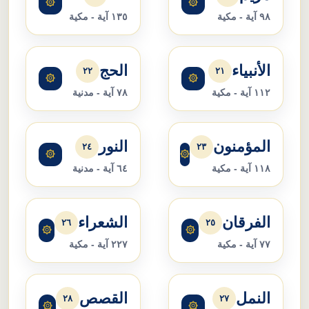
۞
۞
٩٨ آية - مكية
١٣٥ آية - مكية
الأنبياء
الحج
٢٢
٢١
۞
۞
١١٢ آية - مكية
٧٨ آية - مدنية
المؤمنون
النور
٢٤
٢٣
۞
۞
١١٨ آية - مكية
٦٤ آية - مدنية
الفرقان
الشعراء
٢٦
٢٥
۞
۞
٧٧ آية - مكية
٢٢٧ آية - مكية
النمل
القصص
٢٨
٢٧
۞
۞