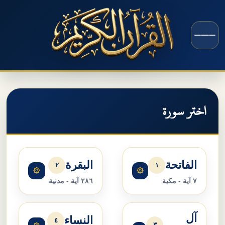
اختر سورة
الفاتحة
البقرة
٢
١
۞
۞
٧ آية - مكية
٢٨٦ آية - مدنية
آل
النساء
٤
٣