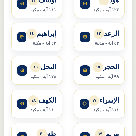
هود
يوسف
١٢
١١
۞
۞
١٢٣ آية - مكية
١١١ آية - مكية
الرعد
إبراهيم
١٤
١٣
۞
۞
٤٣ آية - مدنية
٥٢ آية - مكية
الحجر
النحل
١٦
١٥
۞
۞
٩٩ آية - مكية
١٢٨ آية - مكية
الإسراء
الكهف
١٨
١٧
۞
۞
١١١ آية - مكية
١١٠ آية - مكية
مريم
طه
٢٠
١٩