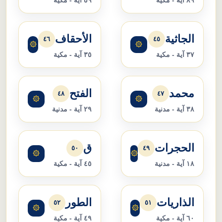
الجاثية
الأحقاف
٤٦
٤٥
۞
۞
٣٧ آية - مكية
٣٥ آية - مكية
محمد
الفتح
٤٨
٤٧
۞
۞
٣٨ آية - مدنية
٢٩ آية - مدنية
الحجرات
ق
٥٠
٤٩
۞
۞
١٨ آية - مدنية
٤٥ آية - مكية
الذاريات
الطور
٥٢
٥١
۞
۞
٦٠ آية - مكية
٤٩ آية - مكية