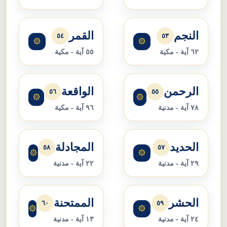
النجم
القمر
٥٤
٥٣
۞
۞
٦٢ آية - مكية
٥٥ آية - مكية
الرحمن
الواقعة
٥٦
٥٥
۞
۞
٧٨ آية - مدنية
٩٦ آية - مكية
الحديد
المجادلة
٥٨
٥٧
۞
۞
٢٩ آية - مدنية
٢٢ آية - مدنية
الحشر
الممتحنة
٦٠
٥٩
۞
۞
٢٤ آية - مدنية
١٣ آية - مدنية