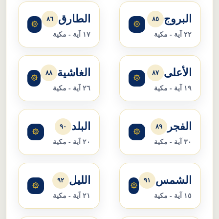
البروج
الطارق
٨٦
٨٥
۞
۞
٢٢ آية - مكية
١٧ آية - مكية
الأعلى
الغاشية
٨٨
٨٧
۞
۞
١٩ آية - مكية
٢٦ آية - مكية
الفجر
البلد
٩٠
٨٩
۞
۞
٣٠ آية - مكية
٢٠ آية - مكية
الشمس
الليل
٩٢
٩١
۞
۞
١٥ آية - مكية
٢١ آية - مكية