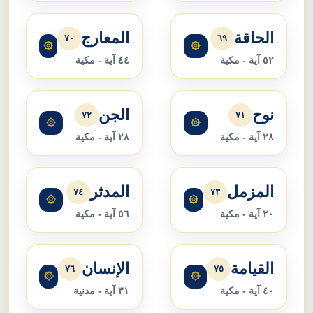
الحاقة
المعارج
٧٠
٦٩
۞
۞
٥٢ آية - مكية
٤٤ آية - مكية
نوح
الجن
٧٢
٧١
۞
۞
٢٨ آية - مكية
٢٨ آية - مكية
المزمل
المدثر
٧٤
٧٣
۞
۞
٢٠ آية - مكية
٥٦ آية - مكية
القيامة
الإنسان
٧٦
٧٥
۞
۞
٤٠ آية - مكية
٣١ آية - مدنية