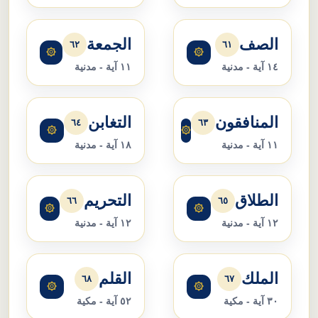
الصف
الجمعة
٦٢
٦١
۞
۞
١٤ آية - مدنية
١١ آية - مدنية
المنافقون
التغابن
٦٤
٦٣
۞
۞
١١ آية - مدنية
١٨ آية - مدنية
الطلاق
التحريم
٦٦
٦٥
۞
۞
١٢ آية - مدنية
١٢ آية - مدنية
الملك
القلم
٦٨
٦٧
۞
۞
٣٠ آية - مكية
٥٢ آية - مكية