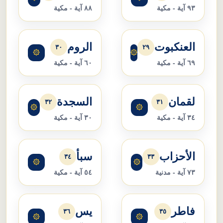
٩٣ آية - مكية
٨٨ آية - مكية
العنكبوت
الروم
٣٠
٢٩
۞
۞
٦٩ آية - مكية
٦٠ آية - مكية
لقمان
السجدة
٣٢
٣١
۞
۞
٣٤ آية - مكية
٣٠ آية - مكية
الأحزاب
سبأ
٣٤
٣٣
۞
۞
٧٣ آية - مدنية
٥٤ آية - مكية
فاطر
يس
٣٦
٣٥
۞
۞