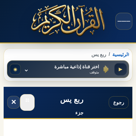
الرئيسية
ربع يس
اختر قناة إذاعية مباشرة
⌄
◉
▶
متوقف
ربع يس
×
رجوع
جزء