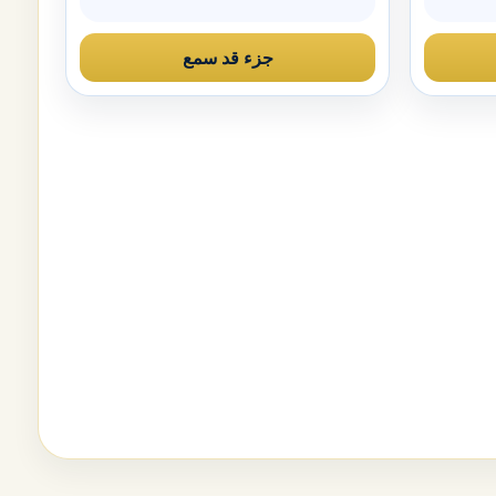
جزء قد سمع