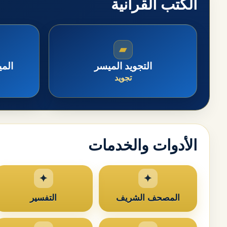
الكتب القرآنية
▰
التجويد الميسر
الم
تجويد
الأدوات والخدمات
المصحف الشريف
التفسير