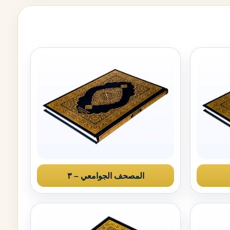
المصحف الجوامعي – ٣