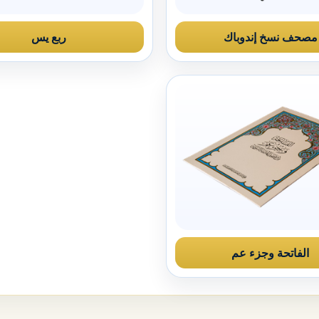
مصحف نسخ إندوباك
ربع يس
الفاتحة وجزء عم