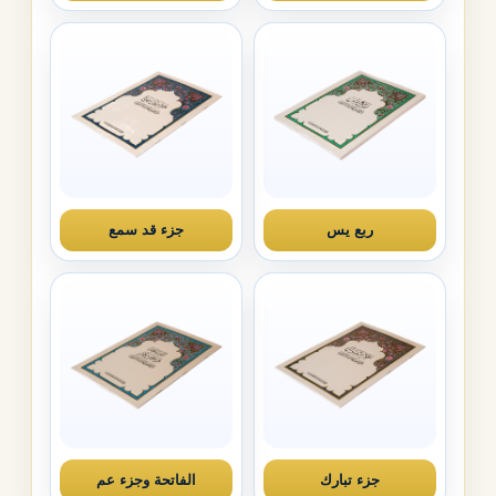
ربع يس
جزء قد سمع
جزء تبارك
الفاتحة وجزء عم