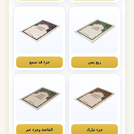
ربع يس
جزء قد سمع
جزء تبارك
الفاتحة وجزء عم